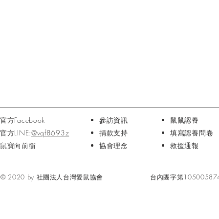
官方Facebook
參訪資訊
鼠鼠認養
官方LINE:
@vqf8693z
捐款支持
填寫認養問卷
鼠寶向前衝
協會理念​
救援通報
© 2020 by 社團法人台灣愛鼠協會
台內團字第10500587