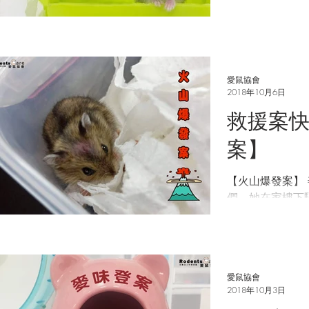
天，想深入了解
和奴隸(?們嗎
奴，成為夥伴吧！ 
愛鼠協會
2018年10月6日
救援案快
案】
【火山爆發案】
們，她在家樓下
可憐鼠寶！志工
鼠寶寶的傷口沒
年紀太小，被驚
寶已經在收容中
愛鼠協會
心，不...
2018年10月3日