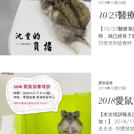
2018年10月26日
10/25
【10/25醫療
時，就已經長了
日後送到協會時
倍大，太陽餅連站
獴加劉醫生看到
是稍微有病理常識
愛鼠協會
2018年10月25日
2018愛
【本次培訓報名
加！】 2018/
走走走~到愛鼠協會去~ 一年一度