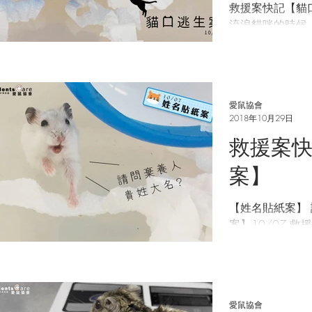
救援案快記【貓口
流浪貓咪的時候
愛心媽媽又哄又
點的小倉鼠。 小倉鼠毫髮無傷，說不定貓咪也是想
幫忙救援呢！ 小倉鼠理所當然叫做「幸運」，領養
到幸運的認養人
愛鼠協會
2018年10月29日
救援案快
案】
【姓名貼紙案】
案】10/07 救援案快記 兩隻可愛的小倉鼠被棄
養在騎樓下，是誰這麼狠心
貼著姓名貼紙，寫著棄
隻叫貴姓，一隻
愛鼠協會