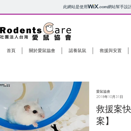
此網站是使用
.com
網站幫手設
首頁
關於愛鼠協會
認養鼠鼠
救援與安置
愛鼠協會
2018年10月31日
救援案快
案】