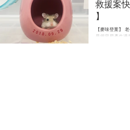
救援案快
】
【麥味登案】 
是很容易產生過
養了一對老公公
起，結果生下了
公鼠會不斷發展